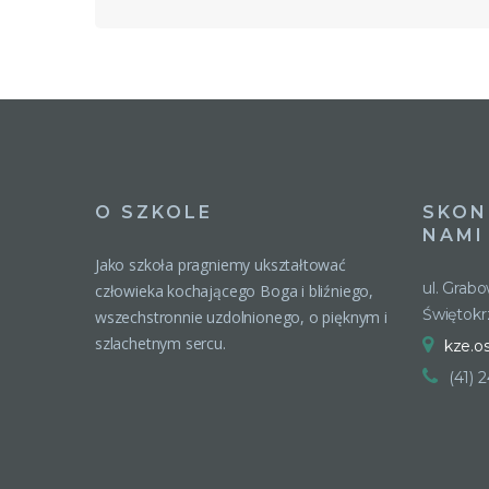
O SZKOLE
SKON
NAMI
Jako szkoła pragniemy ukształtować
ul. Grab
człowieka kochającego Boga i bliźniego,
Świętokr
wszechstronnie uzdolnionego, o pięknym i
szlachetnym sercu.
kze.o
(41) 