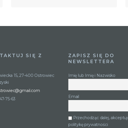
TAKTUJ SIĘ Z
ZAPISZ SIĘ DO
NEWSLETTERA
owiecka 15, 27-400 Ostrowiec
Imię lub Imię i Nazwisko
zyski
strowiec@gmail.com
Email
247-75-63
Przechodząc dalej, akceptuj
politykę prywatności