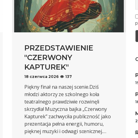
p
PRZEDSTAWIENIE
"CZERWONY
KAPTUREK"
18 czerwca 2026
137
1
Piękny finał na naszej scenie.Dziś
młodzi aktorzy ze szkolnego koła
teatralnego prawdziwie rozwinęli
1
skrzydła! Muzyczna bajka „Czerwony
Kapturek” zachwyciła publiczność jako
2
prezentacja pełna energii, humoru,
pięknej muzyki i odwagi scenicznej.…