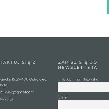
TAKTUJ SIĘ Z
ZAPISZ SIĘ DO
NEWSLETTERA
owiecka 15, 27-400 Ostrowiec
Imię lub Imię i Nazwisko
zyski
strowiec@gmail.com
Email
247-75-63