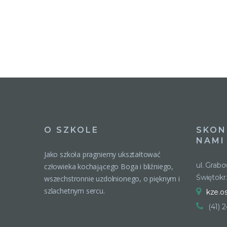
O SZKOLE
SKON
NAMI
Jako szkoła pragniemy ukształtować
ul. Grab
człowieka kochającego Boga i bliźniego,
Świętokr
wszechstronnie uzdolnionego, o pięknym i
szlachetnym sercu.
kze.o
(41) 