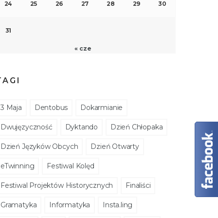
24
25
26
27
28
29
30
31
« cze
TAGI
3 Maja
Dentobus
Dokarmianie
Dwujęzyczność
Dyktando
Dzień Chłopaka
Dzień Języków Obcych
Dzień Otwarty
eTwinning
Festiwal Kolęd
Festiwal Projektów Historycznych
Finaliści
Gramatyka
Informatyka
Insta.ling