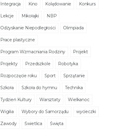
Integracja
Kino
Kolędowanie
Konkurs
Lekcje
Mikołajki
NBP
Odzyskanie Niepodległości
Olimpiada
Prace plastyczne
Program Wzmacniania Rodziny
Projekt
Projekty
Przedszkole
Robotyka
Rozpoczęcie roku
Sport
Sprzątanie
Szkoła
Szkoła do hymnu
Technika
Tydzień Kultury
Warsztaty
Wielkanoc
Wigilia
Wybory do Samorządu
wycieczki
Zawody
Świetlica
Święta