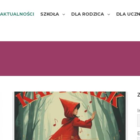
AKTUALNOŚCI
SZKOŁA
DLA RODZICA
DLA UCZN
I
E