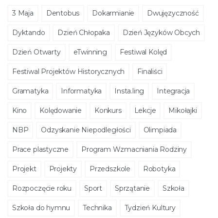
3 Maja
Dentobus
Dokarmianie
Dwujęzyczność
Dyktando
Dzień Chłopaka
Dzień Języków Obcych
Dzień Otwarty
eTwinning
Festiwal Kolęd
Festiwal Projektów Historycznych
Finaliści
Gramatyka
Informatyka
Insta.ling
Integracja
Kino
Kolędowanie
Konkurs
Lekcje
Mikołajki
NBP
Odzyskanie Niepodległości
Olimpiada
Prace plastyczne
Program Wzmacniania Rodziny
Projekt
Projekty
Przedszkole
Robotyka
Rozpoczęcie roku
Sport
Sprzątanie
Szkoła
Szkoła do hymnu
Technika
Tydzień Kultury