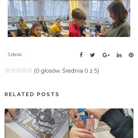
Szkoła
(
0 głosów
. Średnia
0
z 5)
1
2
3
4
5
RELATED POSTS