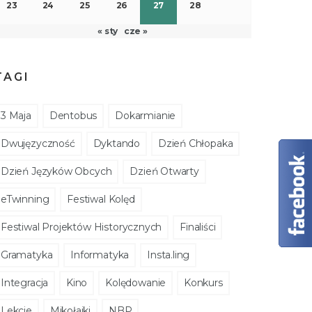
23
24
25
26
27
28
« sty
cze »
TAGI
3 Maja
Dentobus
Dokarmianie
Dwujęzyczność
Dyktando
Dzień Chłopaka
Dzień Języków Obcych
Dzień Otwarty
eTwinning
Festiwal Kolęd
Festiwal Projektów Historycznych
Finaliści
Gramatyka
Informatyka
Insta.ling
Integracja
Kino
Kolędowanie
Konkurs
Lekcje
Mikołajki
NBP