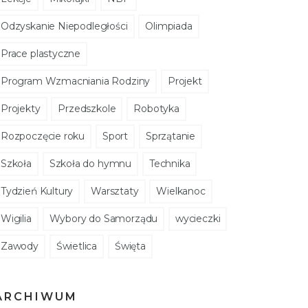
Odzyskanie Niepodległości
Olimpiada
Prace plastyczne
Program Wzmacniania Rodziny
Projekt
Projekty
Przedszkole
Robotyka
Rozpoczęcie roku
Sport
Sprzątanie
Szkoła
Szkoła do hymnu
Technika
Tydzień Kultury
Warsztaty
Wielkanoc
Wigilia
Wybory do Samorządu
wycieczki
Zawody
Świetlica
Święta
ARCHIWUM