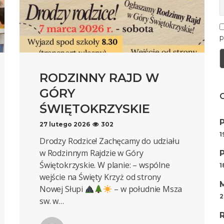
p
RODZINNY RAJD W
GÓRY
ŚWIĘTOKRZYSKIE
27 lutego 2026
302
1
Drodzy Rodzice! Zachęcamy do udziału
w Rodzinnym Rajdzie w Góry
Świętokrzyskie. W planie: – wspólne
1
wejście na Święty Krzyż od strony
Nowej Słupi
– w południe Msza
2
sw. w…