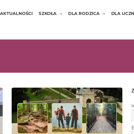
AKTUALNOŚCI
SZKOŁA
DLA RODZICA
DLA UCZN
I
E