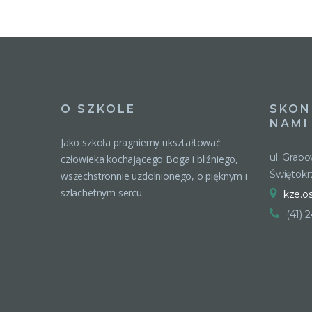
O SZKOLE
SKON
NAMI
Jako szkoła pragniemy ukształtować
ul. Grab
człowieka kochającego Boga i bliźniego,
Świętokr
wszechstronnie uzdolnionego, o pięknym i
szlachetnym sercu.
kze.o
(41) 