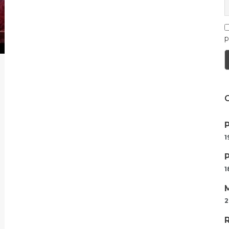
p
1
1
2