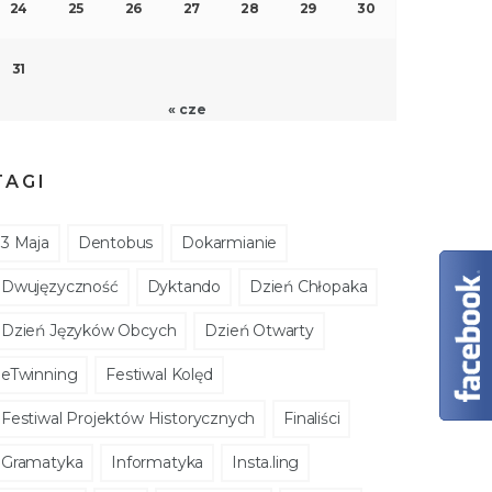
24
25
26
27
28
29
30
31
« cze
TAGI
3 Maja
Dentobus
Dokarmianie
Dwujęzyczność
Dyktando
Dzień Chłopaka
Dzień Języków Obcych
Dzień Otwarty
eTwinning
Festiwal Kolęd
Festiwal Projektów Historycznych
Finaliści
Gramatyka
Informatyka
Insta.ling