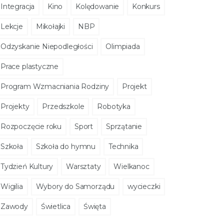
Integracja
Kino
Kolędowanie
Konkurs
Lekcje
Mikołajki
NBP
Odzyskanie Niepodległości
Olimpiada
Prace plastyczne
Program Wzmacniania Rodziny
Projekt
Projekty
Przedszkole
Robotyka
Rozpoczęcie roku
Sport
Sprzątanie
Szkoła
Szkoła do hymnu
Technika
Tydzień Kultury
Warsztaty
Wielkanoc
Wigilia
Wybory do Samorządu
wycieczki
Zawody
Świetlica
Święta