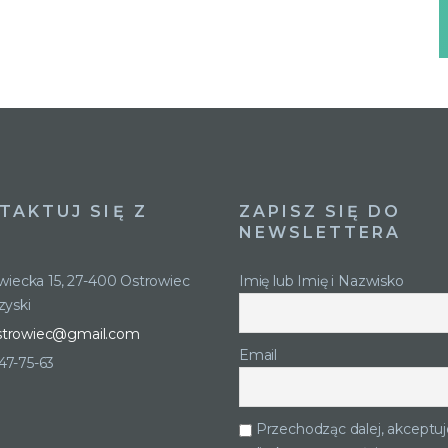
TAKTUJ SIĘ Z
ZAPISZ SIĘ DO
NEWSLETTERA
owiecka 15, 27-400 Ostrowiec
Imię lub Imię i Nazwisko
zyski
strowiec@gmail.com
Email
247-75-63
Przechodząc dalej, akceptuj