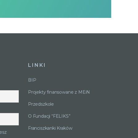
LINKI
BIP
Projekty finansowane z MEiN
Przedszkole
O Fundacji “FELIKS”
Franciszkanki Kraków
esz