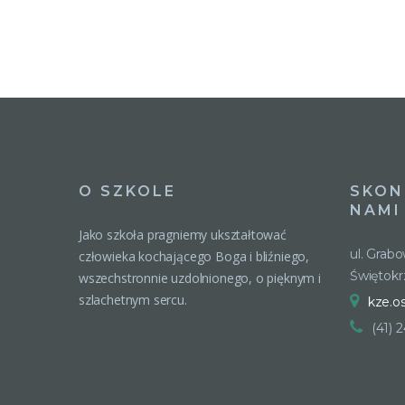
O SZKOLE
SKON
NAMI
Jako szkoła pragniemy ukształtować
ul. Grab
człowieka kochającego Boga i bliźniego,
Świętokr
wszechstronnie uzdolnionego, o pięknym i
szlachetnym sercu.
kze.o
(41) 