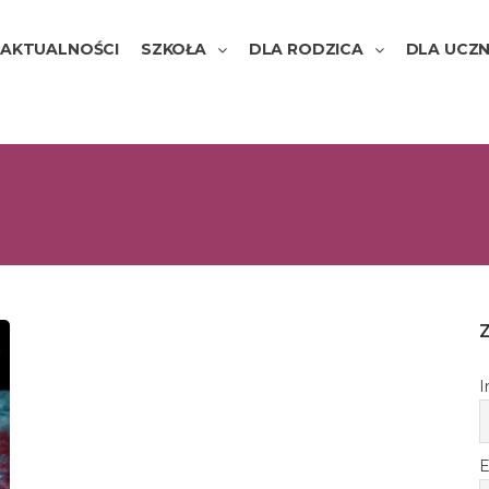
AKTUALNOŚCI
SZKOŁA
DLA RODZICA
DLA UCZN
I
E