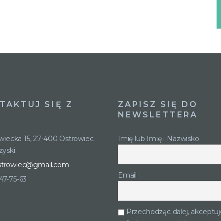
TAKTUJ SIĘ Z
ZAPISZ SIĘ DO
NEWSLETTERA
owiecka 15, 27-400 Ostrowiec
Imię lub Imię i Nazwisko
zyski
strowiec@gmail.com
Email
247-75-63
Przechodząc dalej, akceptuj