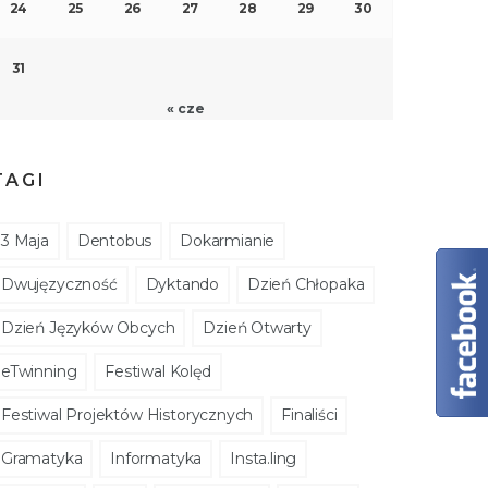
24
25
26
27
28
29
30
31
« cze
TAGI
3 Maja
Dentobus
Dokarmianie
Dwujęzyczność
Dyktando
Dzień Chłopaka
Dzień Języków Obcych
Dzień Otwarty
eTwinning
Festiwal Kolęd
Festiwal Projektów Historycznych
Finaliści
Gramatyka
Informatyka
Insta.ling