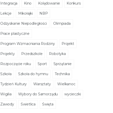
Integracja
Kino
Kolędowanie
Konkurs
Lekcje
Mikołajki
NBP
Odzyskanie Niepodległości
Olimpiada
Prace plastyczne
Program Wzmacniania Rodziny
Projekt
Projekty
Przedszkole
Robotyka
Rozpoczęcie roku
Sport
Sprzątanie
Szkoła
Szkoła do hymnu
Technika
Tydzień Kultury
Warsztaty
Wielkanoc
Wigilia
Wybory do Samorządu
wycieczki
Zawody
Świetlica
Święta