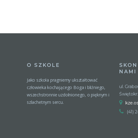
O SZKOLE
SKON
NAMI
Jako szkoła pragniemy ukształtować
ul. Grab
człowieka kochającego Boga i bliźniego,
Świętokr
wszechstronnie uzdolnionego, o pięknym i
szlachetnym sercu.
kze.o
(41) 