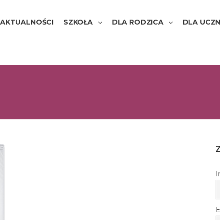
AKTUALNOŚCI
SZKOŁA
DLA RODZICA
DLA UCZN
I
E