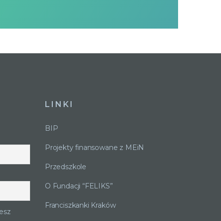
LINKI
BIP
Projekty finansowane z MEiN
Przedszkole
O Fundacji “FELIKS”
Franciszkanki Kraków
esz