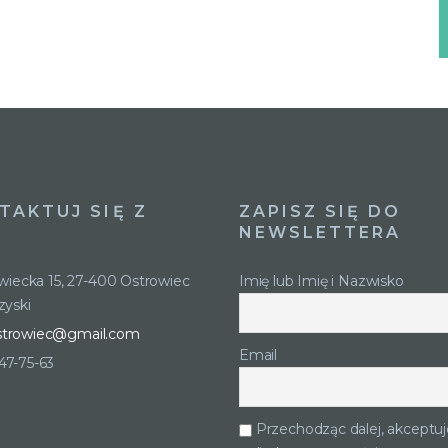
TAKTUJ SIĘ Z
ZAPISZ SIĘ DO
NEWSLETTERA
owiecka 15, 27-400 Ostrowiec
Imię lub Imię i Nazwisko
zyski
strowiec@gmail.com
Email
247-75-63
Przechodząc dalej, akceptuj