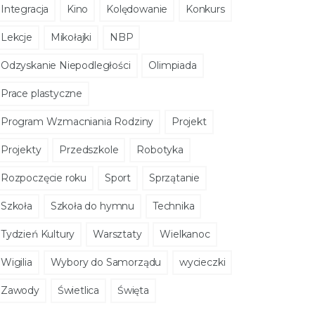
Integracja
Kino
Kolędowanie
Konkurs
Lekcje
Mikołajki
NBP
Odzyskanie Niepodległości
Olimpiada
Prace plastyczne
Program Wzmacniania Rodziny
Projekt
Projekty
Przedszkole
Robotyka
Rozpoczęcie roku
Sport
Sprzątanie
Szkoła
Szkoła do hymnu
Technika
Tydzień Kultury
Warsztaty
Wielkanoc
Wigilia
Wybory do Samorządu
wycieczki
Zawody
Świetlica
Święta