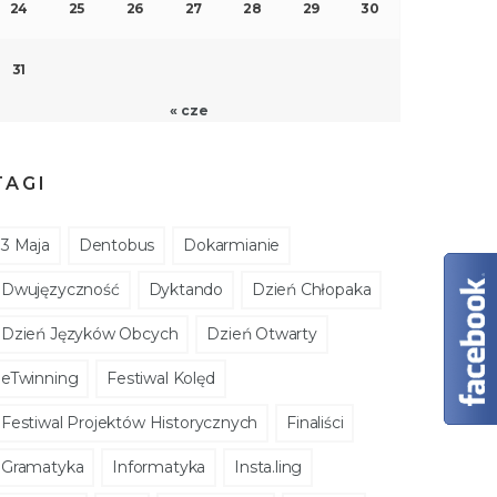
24
25
26
27
28
29
30
31
« cze
TAGI
3 Maja
Dentobus
Dokarmianie
Dwujęzyczność
Dyktando
Dzień Chłopaka
Dzień Języków Obcych
Dzień Otwarty
eTwinning
Festiwal Kolęd
Festiwal Projektów Historycznych
Finaliści
Gramatyka
Informatyka
Insta.ling