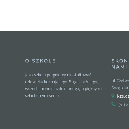
O SZKOLE
SKON
NAMI
Jako szkoła pragniemy ukształtować
ul. Grab
człowieka kochającego Boga i bliźniego,
Świętokr
wszechstronnie uzdolnionego, o pięknym i
szlachetnym sercu.
kze.o
(41) 