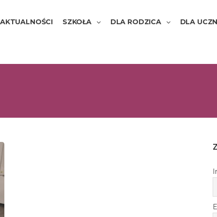
AKTUALNOŚCI
SZKOŁA
DLA RODZICA
DLA UCZN
I
E