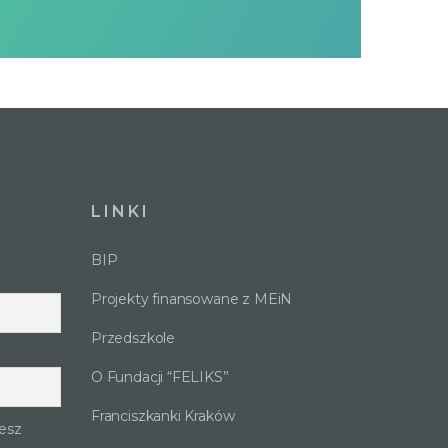
LINKI
BIP
Projekty finansowane z MEiN
Przedszkole
O Fundacji “FELIKS”
Franciszkanki Kraków
esz