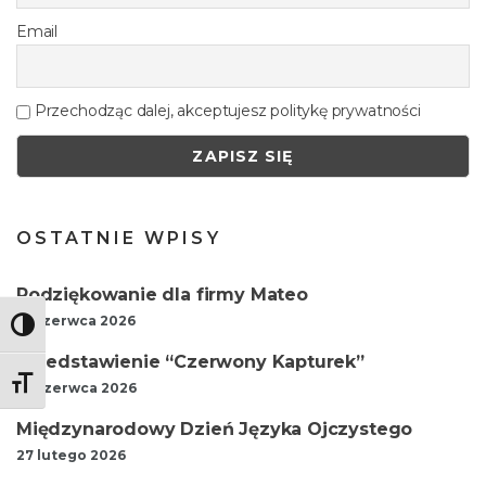
Email
Przechodząc dalej, akceptujesz politykę prywatności
OSTATNIE WPISY
Podziękowanie dla firmy Mateo
19 czerwca 2026
Toggle High Contrast
Przedstawienie “Czerwony Kapturek”
Toggle Font size
18 czerwca 2026
Międzynarodowy Dzień Języka Ojczystego
27 lutego 2026