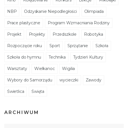
Kino
Kolędowanie
Konkurs
Lekcje
Mikołajki
NBP
Odzyskanie Niepodległości
Olimpiada
Prace plastyczne
Program Wzmacniania Rodziny
Projekt
Projekty
Przedszkole
Robotyka
Rozpoczęcie roku
Sport
Sprzątanie
Szkoła
Szkoła do hymnu
Technika
Tydzień Kultury
Warsztaty
Wielkanoc
Wigilia
Wybory do Samorządu
wycieczki
Zawody
Świetlica
Święta
ARCHIWUM