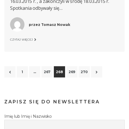
16.03.2015 r. , a zakończyli w środę 18.03.2015 r.
Spotkania odbywały się…
przez
Tomasz Nowak
CZYTAJ WIĘCEJ
1
…
267
268
269
270
ZAPISZ SIĘ DO NEWSLETTERA
Imię lub Imię i Nazwisko