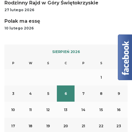
Rodzinny Rajd w Góry Świętokrzyskie
27 lutego 2026
Polak ma essę
10 lutego 2026
SIERPIEŃ 2026
P
W
Ś
C
P
S
N
1
2
3
4
5
6
7
8
9
10
11
12
13
14
15
16
17
18
19
20
21
22
23