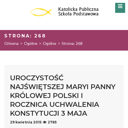
STRONA: 268
Główna
>
Ogólne
>
Ogólne
>
Strona: 268
UROCZYSTOŚĆ
NAJŚWIĘTSZEJ MARYI PANNY
KRÓLOWEJ POLSKI I
ROCZNICA UCHWALENIA
KONSTYTUCJI 3 MAJA
29 kwietnia 2015
2765