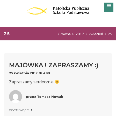
25
Główna
>
2017
>
kwiecień
>
25
MAJÓWKA ! ZAPRASZAMY :)
25 kwietnia 2017
498
Zapraszamy serdecznie
przez
Tomasz Nowak
CZYTAJ WIĘCEJ