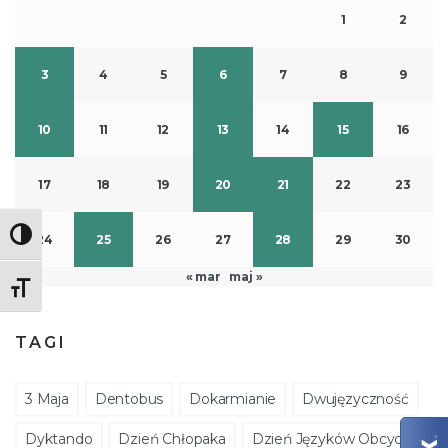
1
2
3
4
5
6
7
8
9
10
11
12
13
14
15
16
17
18
19
20
21
22
23
Toggle High Contrast
24
25
26
27
28
29
30
« mar
maj »
Toggle Font size
TAGI
3 Maja
Dentobus
Dokarmianie
Dwujęzyczność
Dyktando
Dzień Chłopaka
Dzień Języków Obcych