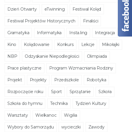
Dzień Otwarty
eTwinning
Festiwal Kolęd
Festiwal Projektów Historycznych
Finaliści
Gramatyka
Informatyka
Insta.ling
Integracja
Kino
Kolędowanie
Konkurs
Lekcje
Mikołajki
NBP
Odzyskanie Niepodległości
Olimpiada
Prace plastyczne
Program Wzmacniania Rodziny
Projekt
Projekty
Przedszkole
Robotyka
Rozpoczęcie roku
Sport
Sprzątanie
Szkoła
Szkoła do hymnu
Technika
Tydzień Kultury
Warsztaty
Wielkanoc
Wigilia
Wybory do Samorządu
wycieczki
Zawody