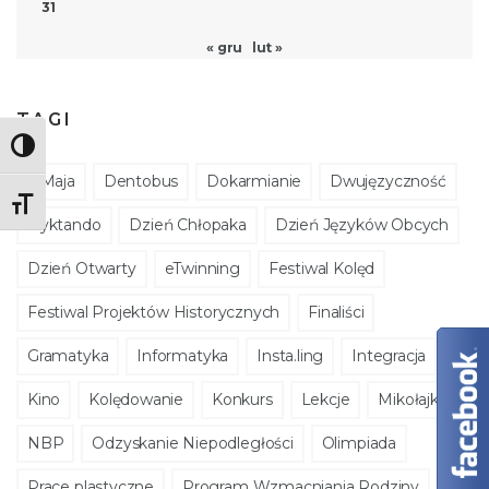
31
« gru
lut »
TAGI
Toggle High Contrast
3 Maja
Dentobus
Dokarmianie
Dwujęzyczność
Toggle Font size
Dyktando
Dzień Chłopaka
Dzień Języków Obcych
Dzień Otwarty
eTwinning
Festiwal Kolęd
Festiwal Projektów Historycznych
Finaliści
Gramatyka
Informatyka
Insta.ling
Integracja
Kino
Kolędowanie
Konkurs
Lekcje
Mikołajki
NBP
Odzyskanie Niepodległości
Olimpiada
Prace plastyczne
Program Wzmacniania Rodziny