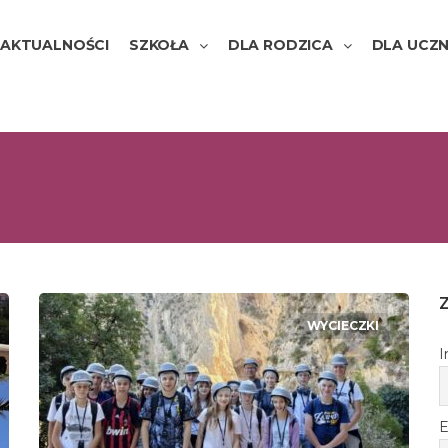
AKTUALNOŚCI
SZKOŁA
DLA RODZICA
DLA UCZN
WYCIECZKI
I
E