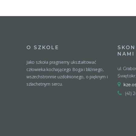
O SZKOLE
SKON
NAMI
Jako szkoła pragniemy ukształtować
ul. Grab
człowieka kochającego Boga i bliźniego,
Świętokr
wszechstronnie uzdolnionego, o pięknym i
szlachetnym sercu.
kze.o
(41) 