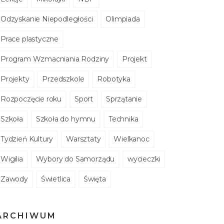
Odzyskanie Niepodległości
Olimpiada
Prace plastyczne
Program Wzmacniania Rodziny
Projekt
Projekty
Przedszkole
Robotyka
Rozpoczęcie roku
Sport
Sprzątanie
Szkoła
Szkoła do hymnu
Technika
Tydzień Kultury
Warsztaty
Wielkanoc
Wigilia
Wybory do Samorządu
wycieczki
Zawody
Świetlica
Święta
ARCHIWUM