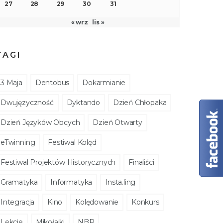
27
28
29
30
31
« wrz
lis »
TAGI
3 Maja
Dentobus
Dokarmianie
Dwujęzyczność
Dyktando
Dzień Chłopaka
Dzień Języków Obcych
Dzień Otwarty
eTwinning
Festiwal Kolęd
Festiwal Projektów Historycznych
Finaliści
Gramatyka
Informatyka
Insta.ling
Integracja
Kino
Kolędowanie
Konkurs
Lekcje
Mikołajki
NBP