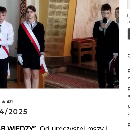
p
1
1
k
621
4/2025
2
B WIEDZY”
. Od uroczystej mszy i