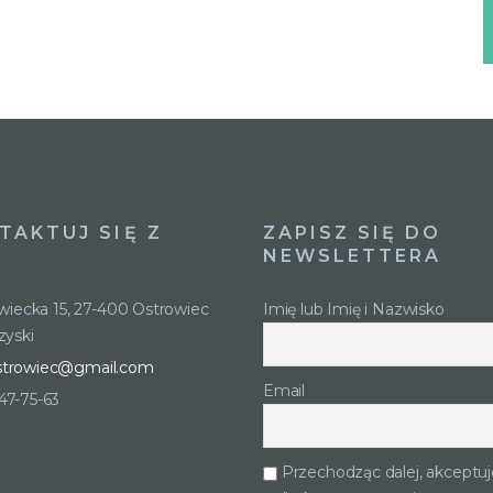
TAKTUJ SIĘ Z
ZAPISZ SIĘ DO
NEWSLETTERA
owiecka 15, 27-400 Ostrowiec
Imię lub Imię i Nazwisko
zyski
strowiec@gmail.com
Email
247-75-63
Przechodząc dalej, akceptuj