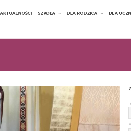
AKTUALNOŚCI
SZKOŁA
DLA RODZICA
DLA UCZN
I
E