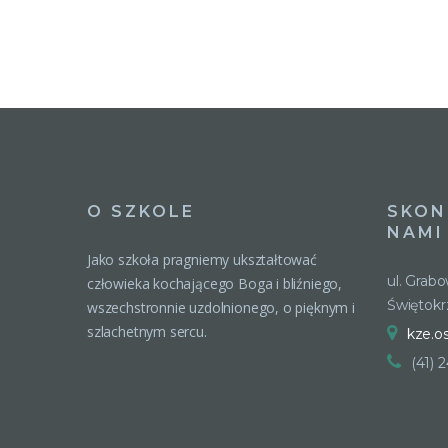
O SZKOLE
SKON
NAMI
Jako szkoła pragniemy ukształtować
ul. Grab
człowieka kochającego Boga i bliźniego,
Świętokr
wszechstronnie uzdolnionego, o pięknym i
szlachetnym sercu.
kze.o
(41) 