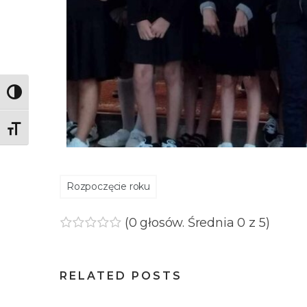
Toggle High Contrast
Toggle Font size
Rozpoczęcie roku
(
0 głosów
. Średnia
0
z 5)
1
2
3
4
5
RELATED POSTS