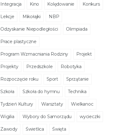
Integracja
Kino
Kolędowanie
Konkurs
Lekcje
Mikołajki
NBP
Odzyskanie Niepodległości
Olimpiada
Prace plastyczne
Program Wzmacniania Rodziny
Projekt
Projekty
Przedszkole
Robotyka
Rozpoczęcie roku
Sport
Sprzątanie
Szkoła
Szkoła do hymnu
Technika
Tydzień Kultury
Warsztaty
Wielkanoc
Wigilia
Wybory do Samorządu
wycieczki
Zawody
Świetlica
Święta