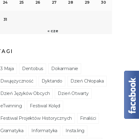
24
25
26
27
28
29
30
31
« cze
TAGI
3 Maja
Dentobus
Dokarmianie
Dwujęzyczność
Dyktando
Dzień Chłopaka
Dzień Języków Obcych
Dzień Otwarty
eTwinning
Festiwal Kolęd
Festiwal Projektów Historycznych
Finaliści
Gramatyka
Informatyka
Insta.ling