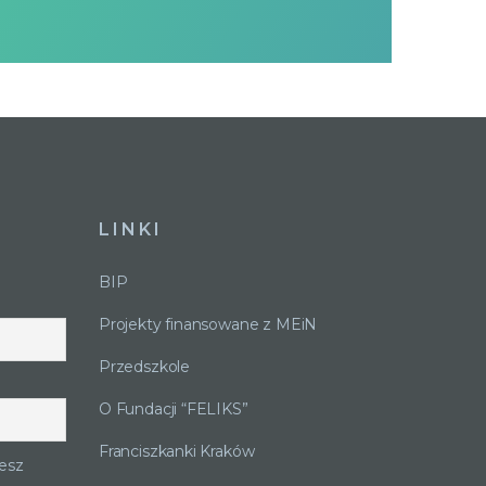
LINKI
BIP
Projekty finansowane z MEiN
Przedszkole
O Fundacji “FELIKS”
Franciszkanki Kraków
esz